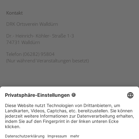
Kontakt
DRK Ortsverein Walldürn
Dr.- Heinrich- Köhler- Straße 1-3
74731 Walldürn
Telefon (06282) 95804
(Nur während Veranstaltungen besetzt)
Service
Kontakt
Sitemap
Datenschutz
Impressum
Suche