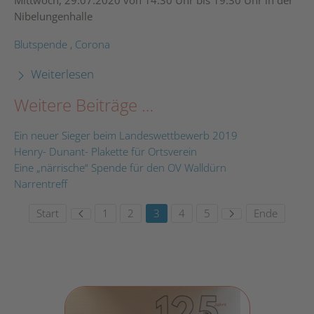
Mittwoch, 29.07.2020 von 14:30 Uhr bis 19:30 Uhr in der
Nibelungenhalle
Blutspende
,
Corona
Weiterlesen
Weitere Beiträge …
Ein neuer Sieger beim Landeswettbewerb 2019
Henry- Dunant- Plakette für Ortsverein
Eine „närrische“ Spende für den OV Walldürn
Narrentreff
Start
1
2
3
4
5
Ende