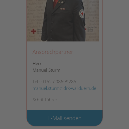
Ansprechpartner
Herr
Manuel Sturm
Tel.: 0152 / 08699285
manuel.sturm@drk-wallduern.de
Schriftführer
E-Mail senden