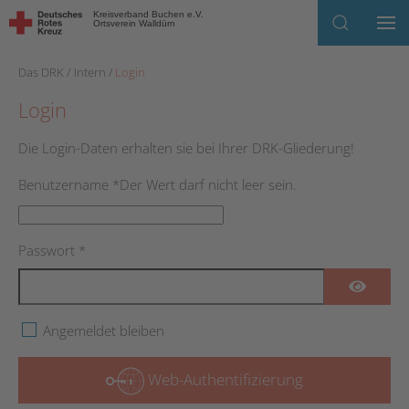
Kreisverband Buchen e.V.
Ortsverein Walldürn
Skip to main content
Das DRK
Intern
Login
Login
Die Login-Daten erhalten sie bei Ihrer DRK-Gliederung!
Benutzername
*
Der Wert darf nicht leer sein.
Passwort
*
Passwo
Angemeldet bleiben
Web-Authentifizierung