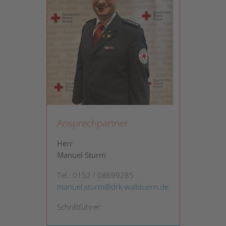
Ansprechpartner
Herr
Manuel Sturm
Tel.: 0152 / 08699285
manuel.sturm@drk-wallduern.de
Schriftführer