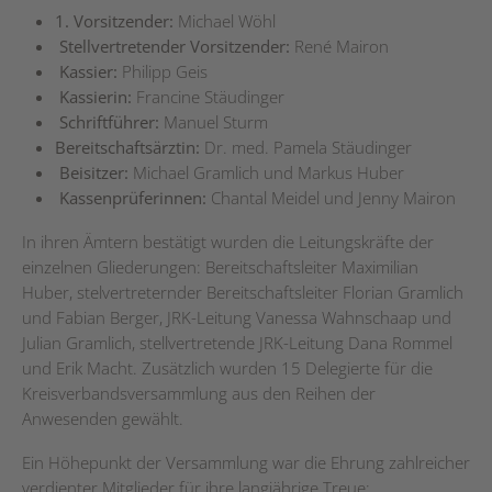
1.
Vorsitzender:
Michael Wöhl
Stellvertretender Vorsitzender:
René Mairon
Kassier:
Philipp Geis
Kassierin:
Francine Stäudinger
Schriftführer:
Manuel Sturm
Bereitschaftsärztin:
Dr. med. Pamela Stäudinger
Beisitzer:
Michael Gramlich und Markus Huber
Kassenprüferinnen:
Chantal Meidel und Jenny Mairon
In ihren Ämtern bestätigt wurden die Leitungskräfte der
einzelnen Gliederungen: Bereitschaftsleiter Maximilian
Huber, stelvertreternder Bereitschaftsleiter Florian Gramlich
und Fabian Berger, JRK-Leitung Vanessa Wahnschaap und
Julian Gramlich, stellvertretende JRK-Leitung Dana Rommel
und Erik Macht. Zusätzlich wurden 15 Delegierte für die
Kreisverbandsversammlung aus den Reihen der
Anwesenden gewählt.
Ein Höhepunkt der Versammlung war die Ehrung zahlreicher
verdienter Mitglieder für ihre langjährige Treue: