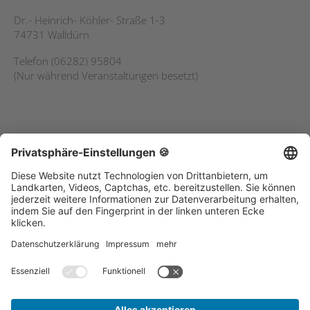
Dr.- Heinrich- Köhler- Straße 1-3
74731 Walldürn
Telefon (06282) 95804
(Nur während Veranstaltungen besetzt)
Service
Kontakt
Sitemap
Datenschutz
Impressum
Suche
Spenden
Online-Spende